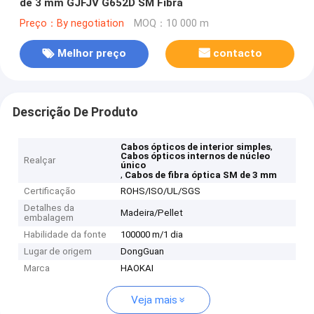
de 3 mm GJFJV G652D SM Fibra
Preço：By negotiation
MOQ：10 000 m
Melhor preço
contacto
Descrição De Produto
,
Cabos ópticos de interior simples
Cabos ópticos internos de núcleo
Realçar
único
,
Cabos de fibra óptica SM de 3 mm
Certificação
ROHS/ISO/UL/SGS
Detalhes da
Madeira/Pellet
embalagem
Habilidade da fonte
100000 m/1 dia
Lugar de origem
DongGuan
Marca
HAOKAI
Veja mais