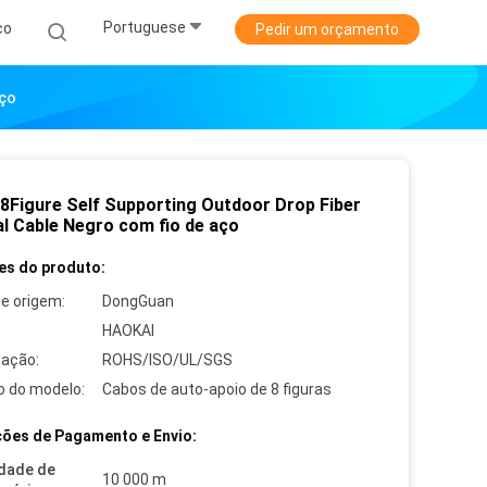
Portuguese
co
Pedir um orçamento
Aço
8Figure Self Supporting Outdoor Drop Fiber
al Cable Negro com fio de aço
es do produto:
de origem:
DongGuan
HAOKAI
cação:
ROHS/ISO/UL/SGS
 do modelo:
Cabos de auto-apoio de 8 figuras
ões de Pagamento e Envio:
dade de
10 000 m