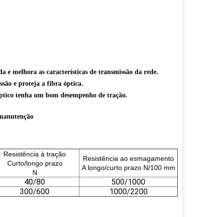
da e melhora as características de transmissão da rede.
são e proteja a fibra óptica.
 óptico tenha um bom desempenho de tração.
e manutenção
Resistência à tração
Resistência ao esmagamento
Curto/longo prazo
A longo/curto prazo N/100 mm
N
40/80
500/1000
300/600
1000/2200