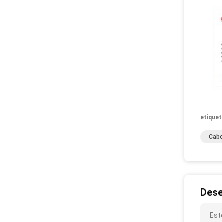
etiquet
Cabo
Dese
Est