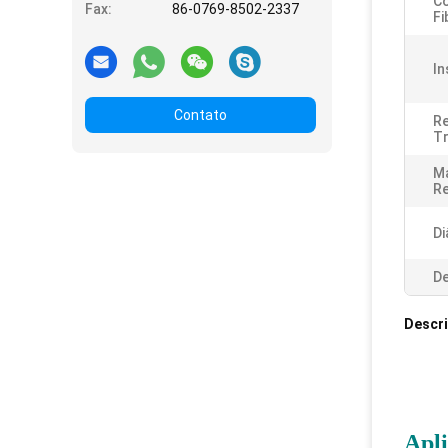
C
Fax:
86-0769-8502-2337
Fi
In
Contato
Re
T
Ma
Re
Di
De
Descr
Apl