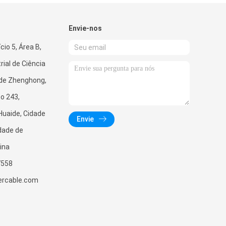
Envie-nos
cio 5, Área B,
rial de Ciência
 de Zhenghong,
.o 243,
uaide, Cidade
Envie
dade de
ina
7558
ercable.com