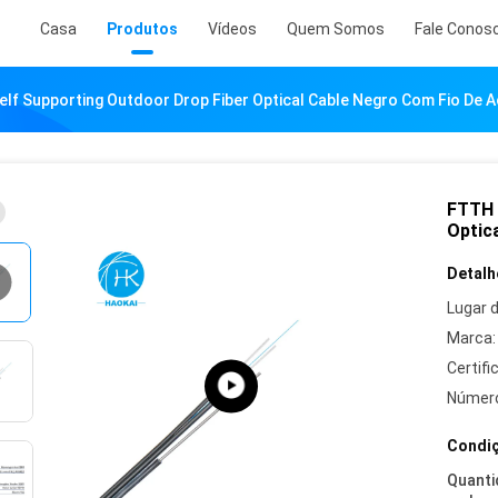
Casa
Produtos
Vídeos
Quem Somos
Fale Conos
elf Supporting Outdoor Drop Fiber Optical Cable Negro Com Fio De 
FTTH 
Optic
Detalh
Lugar 
Marca:
Certifi
Número
Condiç
Quanti