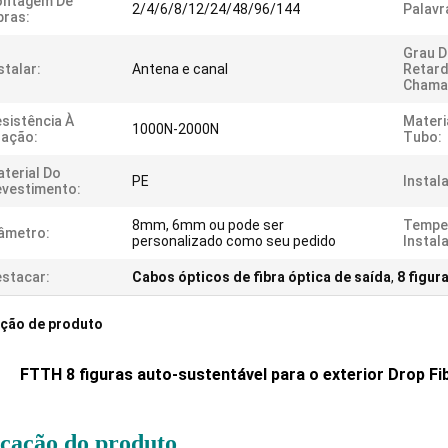
ontagem De
2/4/6/8/12/24/48/96/144
Palavr
bras:
Grau D
stalar:
Antena e canal
Retar
Chama
sistência À
Materi
1000N-2000N
ração:
Tubo:
terial Do
PE
Instal
vestimento:
8mm, 6mm ou pode ser
Tempe
âmetro:
personalizado como seu pedido
Instal
stacar:
Cabos ópticos de fibra óptica de saída
,
8 figur
ição de produto
FTTH 8 figuras auto-sustentável para o exterior Drop Fi
icação do produto