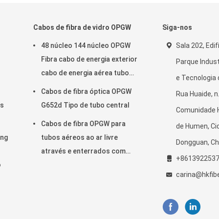
Cabos de fibra de vidro OPGW
Siga-nos
48 núcleo 144 núcleo OPGW
Sala 202, Edifí
Fibra cabo de energia exterior
Parque Indust
cabo de energia aérea tubo
e Tecnologia
através
Cabos de fibra óptica OPGW
Rua Huaide, n
os
G652d Tipo de tubo central
Comunidade H
Cabos de fibra OPGW para
de Humen, Ci
ing
tubos aéreos ao ar livre
Dongguan, Ch
através e enterrados com
+861392253
o
proteção superior
carina@hkfib