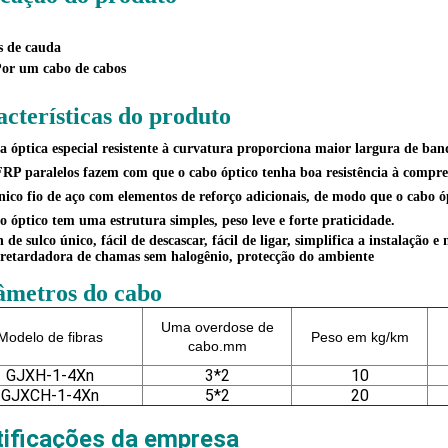
 de cauda
or um cabo de cabos
cterísticas do produto
ra óptica especial resistente à curvatura proporciona maior largura de ban
FRP paralelos fazem com que o cabo óptico tenha boa resistência à compres
ico fio de aço com elementos de reforço adicionais, de modo que o cabo
o óptico tem uma estrutura simples, peso leve e forte praticidade.
 de sulco único, fácil de descascar, fácil de ligar, simplifica a instalação 
retardadora de chamas sem halogênio, protecção do ambiente
âmetros do cabo
Uma overdose de
Modelo de fibras
Peso em kg/km
cabo.
mm
GJXH-1-4Xn
3*2
10
GJXCH-1-4Xn
5*2
20
tificações da empresa