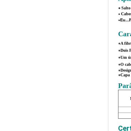
●
Salto
Cabos
●
Eu...
P
●
Cara
●
A fib
●
Dois 
●
Um ún
●
O cab
●
Design
●
Capa 
Par
Cer