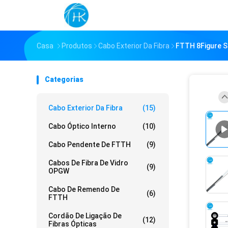
Casa
Produtos
Cabo Exterior Da Fibra
FTTH 8Figure S
Categorias
Cabo Exterior Da Fibra
(15)
Cabo Óptico Interno
(10)
Cabo Pendente De FTTH
(9)
Cabos De Fibra De Vidro
(9)
OPGW
Cabo De Remendo De
(6)
FTTH
Cordão De Ligação De
(12)
Fibras Ópticas