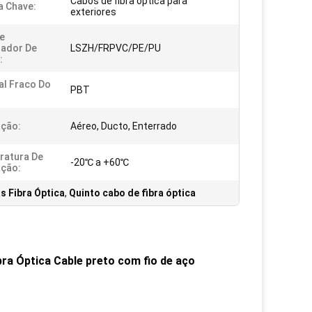
Cabos de fibra óptica para
a Chave:
exteriores
e
dador De
LSZH/FRPVC/PE/PU
:
al Fraco Do
PBT
ação:
Aéreo, Ducto, Enterrado
ratura De
-20℃ a +60℃
ação:
as Fibra Óptica
,
Quinto cabo de fibra óptica
bra Óptica Cable preto com fio de aço