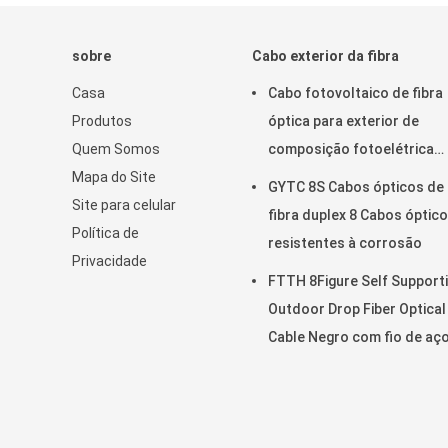
sobre
Cabo exterior da fibra
Casa
Cabo fotovoltaico de fibra
Produtos
óptica para exterior de
Quem Somos
composição fotoelétrica
Mapa do Site
GDTS-2-24Xn 2*1.5
GYTC 8S Cabos ópticos de
Site para celular
fibra duplex 8 Cabos óptic
Política de
resistentes à corrosão
Privacidade
FTTH 8Figure Self Support
Outdoor Drop Fiber Optical
Cable Negro com fio de aç