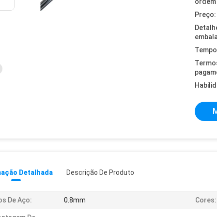
ordem 
Preço:
Detalh
embal
Tempo 
Termo
pagam
Habili
M
mação Detalhada
Descrição De Produto
os De Aço:
0.8mm
Cores: