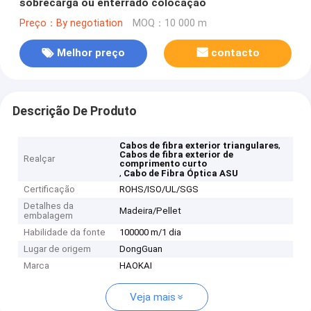
sobrecarga ou enterrado colocação
Preço：By negotiation
MOQ：10 000 m
Melhor preço
contacto
Descrição De Produto
,
Cabos de fibra exterior triangulares
Cabos de fibra exterior de
Realçar
comprimento curto
,
Cabo de Fibra Óptica ASU
Certificação
ROHS/ISO/UL/SGS
Detalhes da
Madeira/Pellet
embalagem
Habilidade da fonte
100000 m/1 dia
Lugar de origem
DongGuan
Marca
HAOKAI
Veja mais