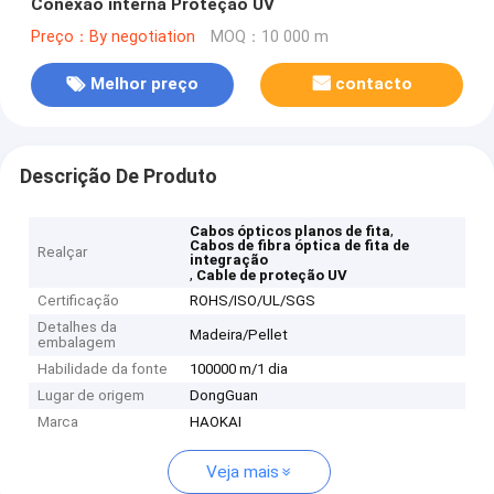
Conexão interna Proteção UV
Preço：By negotiation
MOQ：10 000 m
Melhor preço
contacto
Descrição De Produto
,
Cabos ópticos planos de fita
Cabos de fibra óptica de fita de
Realçar
integração
,
Cable de proteção UV
Certificação
ROHS/ISO/UL/SGS
Detalhes da
Madeira/Pellet
embalagem
Habilidade da fonte
100000 m/1 dia
Lugar de origem
DongGuan
Marca
HAOKAI
Veja mais