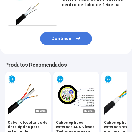
centro de tubo de feixe para
sobrecarga
Continue
Produtos Recomendados
Cabo fotovoltaico de
Cabos ópticos
Cabos ópticos
fibra óptica para
externos ADSS leves
externos reves
exterior de
Todos os meios de
por uma cama