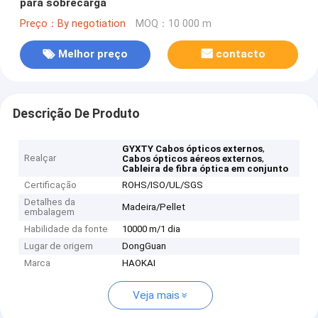
para sobrecarga
Preço：By negotiation
MOQ：10 000 m
Melhor preço
contacto
Descrição De Produto
,
GYXTY Cabos ópticos externos
Realçar
,
Cabos ópticos aéreos externos
Cableira de fibra óptica em conjunto
Certificação
ROHS/ISO/UL/SGS
Detalhes da
Madeira/Pellet
embalagem
Habilidade da fonte
10000 m/1 dia
Lugar de origem
DongGuan
Marca
HAOKAI
Veja mais