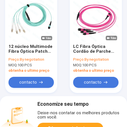
12 núcleo Multimode
LC Fibra Óptica
Fibra Óptica Patch
Cordão de Parche
Cord com MPO LC
12core MPO Fan Out
Preço:
By negotiation
Preço:
By negotiation
conector
Om4 Fibra Patch
MOQ:
100 PCS
MOQ:
100 PCS
Cables
obtenha o ultimo preço
obtenha o ultimo preço
contacto
contacto
Economize seu tempo
Deixe-nos contatar os melhores produtos
com você.