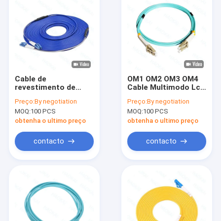
Cable de
OM1 OM2 OM3 OM4
revestimento de
Cable Multimodo Lc
fibra óptica duplex
Lc
Preço:
By negotiation
Preço:
By negotiation
blindado Lc Patch
MOQ:
100 PCS
MOQ:
100 PCS
Cord Flame
Retardant
obtenha o ultimo preço
obtenha o ultimo preço
contacto
contacto
Casa
Produtos
Vídeos