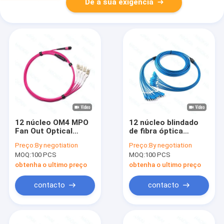
Dê a sua exigência
12 núcleo OM4 MPO
12 núcleo blindado
Fan Out Optical
de fibra óptica
Patch Cord LC Fiber
cordão SC-SC
Preço:
By negotiation
Preço:
By negotiation
Optic Patch Cords
ramificação de patch
MOQ:
100 PCS
MOQ:
100 PCS
cabo à prova d'água
OM3
obtenha o ultimo preço
obtenha o ultimo preço
contacto
contacto