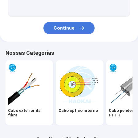
Cabo de remendo de FTTH
Cordão de ligação de fibras ópticas
Continue
Divisor do PLC da fibra
solução FTTx
Nossas Categorias
Cabos soprados a ar
Acessórios para cabos de fibra óptica
Caixa terminal
Conector rápido da fibra
Cabo exterior da
Cabo óptico interno
Cabo pendente
Cabo de rede LAN
fibra
FTTH