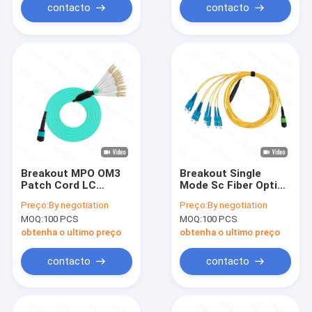
contacto
contacto
Breakout MPO OM3
Breakout Single
Patch Cord LC
Mode Sc Fiber Optic
Connector
Patch Cord 12
Preço:
By negotiation
Preço:
By negotiation
Multimode Cabos de
Núcleos Duplex OS2
MOQ:
100 PCS
MOQ:
100 PCS
Fibra Óptica
obtenha o ultimo preço
obtenha o ultimo preço
contacto
contacto