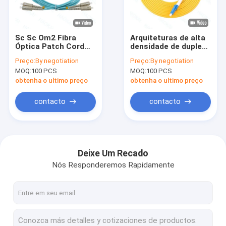
Quem Somos
Fábrica
Sc Sc Om2 Fibra
Arquiteturas de alta
Óptica Patch Cord
densidade de duplex
Controle de Qualidade
Rede de
Lc Lc Patch Cord
Preço:
By negotiation
Preço:
By negotiation
Comunicação de
Single Mode Fiber
MOQ:
100 PCS
MOQ:
100 PCS
Dados Duplex
Optic Patch Cord
Fale Conosco
Multimode
obtenha o ultimo preço
obtenha o ultimo preço
Pedir um orçamento
contacto
contacto
Cabo exterior da fibra
Deixe Um Recado
Nós Responderemos Rapidamente
Cabo óptico interno
Cabo pendente de FTTH
Cabos de fibra de vidro OPGW