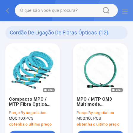
Cordão De Ligação De Fibras Ópticas
(12)
Compacto MPO /
MPO / MTP OM3
MTP Fibra Óptica
Multimode
Patch Cord OM3
Assemblies para
Preço:
By negotiation
Preço:
By negotiation
Fibra Óptica Patch
Centros de Dados
MOQ:
100 PCS
MOQ:
100 PCS
Cable
obtenha o ultimo preço
obtenha o ultimo preço