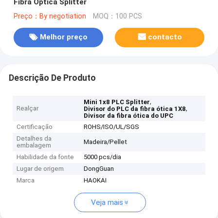
Fibra Óptica Splitter
Preço：By negotiation
MOQ：100 PCS
Melhor preço
contacto
Descrição De Produto
,
Mini 1x8 PLC Splitter
Realçar
,
Divisor do PLC da fibra ótica 1X8
Divisor da fibra ótica do UPC
Certificação
ROHS/ISO/UL/SGS
Detalhes da
Madeira/Pellet
embalagem
Habilidade da fonte
5000 pcs/dia
Lugar de origem
DongGuan
Marca
HAOKAI
Veja mais