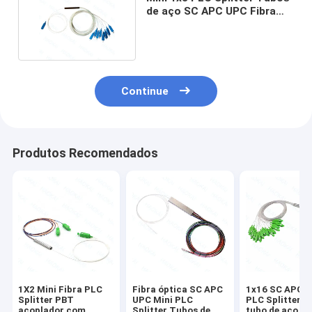
de aço SC APC UPC Fibra
Óptica Splitter
Continue
Produtos Recomendados
1X2 Mini Fibra PLC
Fibra óptica SC APC
1x16 SC APC F
Splitter PBT
UPC Mini PLC
PLC Splitter M
acoplador com
Splitter Tubos de
tubo de aço c